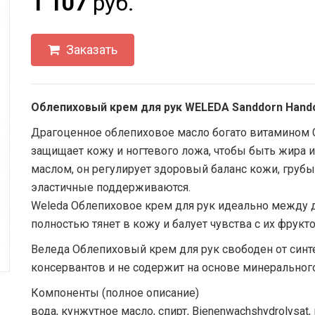
1 107
руб.
Заказать
Облепиховый крем для рук WELEDA Sanddorn Hand
Драгоценное облепиховое масло богато витамином 
защищает кожу и ногтевого ложа, чтобы быть жира и
маслом, он регулирует здоровый баланс кожи, груб
эластичные поддерживаются.
Weleda Облепиховое крем для рук идеально между д
полностью тянет в кожу и балует чувства с их фру
Веледа Облепиховый крем для рук свободен от синте
консервантов и не содержит на основе минерального
Компоненты (полное описание)
вода, кунжутное масло, спирт, Bienenwachshydrolysat