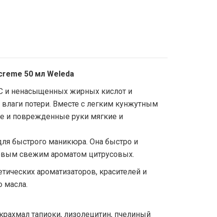
creme 50 мл Weleda
С и ненасыщенных жирных кислот и
 влаги потери. Вместе с легким кунжутным
ые и поврежденные руки мягкие и
ля быстрого маникюра. Она быстро и
ктовым свежим ароматом цитрусовых.
тических ароматизаторов, красителей и
 масла.
, крахмал тапиоки, лизолецитин, пчелиный