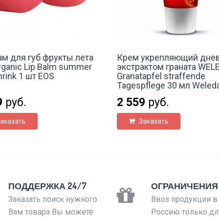
ам для губ фрукты лета
Крем укрепляющий днев
rganic Lip Balm summer
экстрактом граната WEL
Shrink 1 шт EOS
Granatapfel straffende
Tagespflege 30 мл Weled
9
руб.
2 559
руб.
аказать
Заказать
ПОДДЕРЖКА 24/7
ОГРАНИЧЕНИЯ
Заказать поиск нужного
Ввоз продукции в
Вам товара Вы можете
Россию только дл