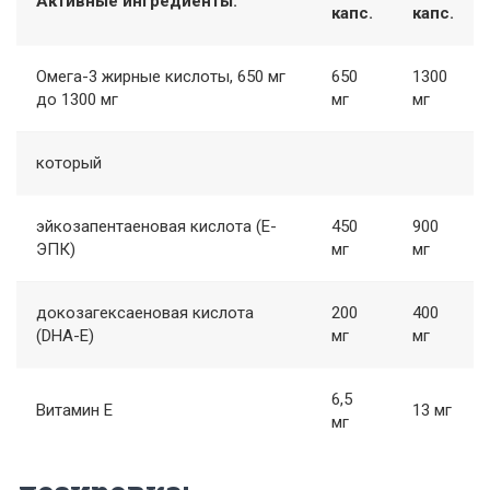
Активные ингредиенты:
капс.
капс.
Омега-3 жирные кислоты, 650 мг
650
1300
до 1300 мг
мг
мг
который
эйкозапентаеновая кислота (Е-
450
900
ЭПК)
мг
мг
докозагексаеновая кислота
200
400
(DHA-Е)
мг
мг
6,5
Витамин Е
13 мг
мг